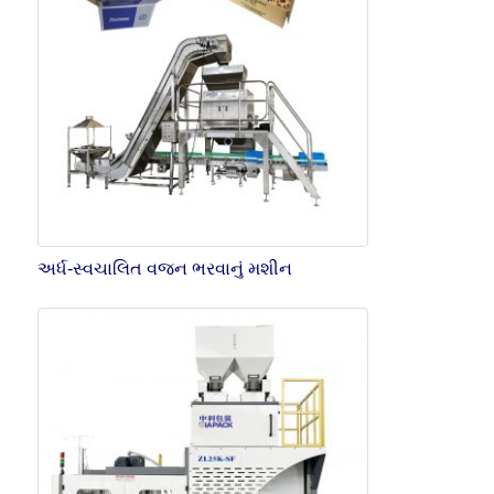
અર્ધ-સ્વચાલિત વજન ભરવાનું મશીન