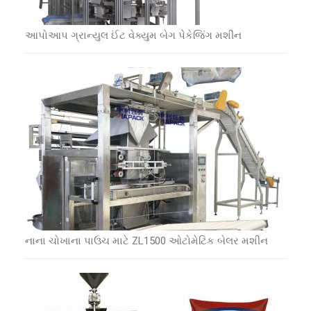
આપોઆપ ગ્રાન્યુલ ઈંટ વેક્યુમ બેગ પેકેજિંગ મશીન
નાના ચોખાના પાઉચ માટે ZL1500 ઓટોમેટિક બેલર મશીન