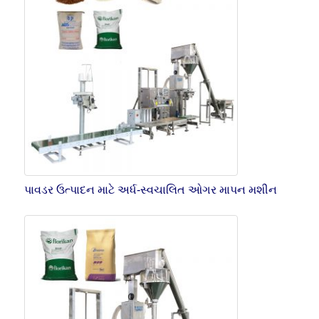
પાવડર ઉત્પાદન માટે અર્ધ-સ્વચાલિત ઓગર માપન મશીન