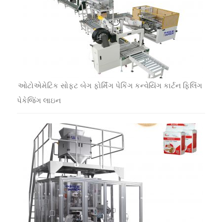
ઓટોએમેટિક સોફ્ટ બેગ ફોર્મિંગ પેકિંગ કન્વેયિંગ કાર્ટન ફિલિંગ
પેકેજિંગ લાઇન