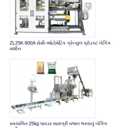
ZL25K-900A સેમી-ઓટોમેટિક ગ્રેન્યુલ પ્રોડક્ટ બેગિંગ
મશીન
સ્વચાલિત 25kg પાવડર સામગ્રી વજન ભરવાનું બેગિંગ