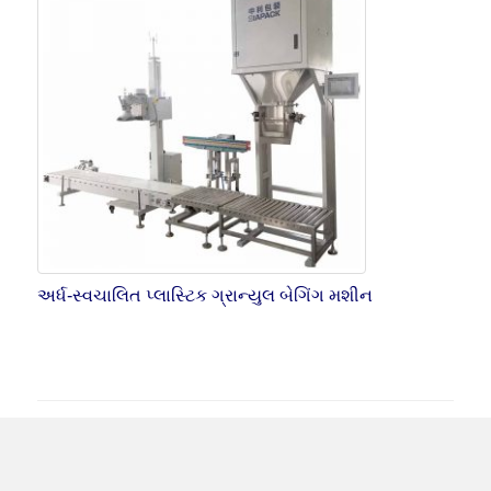
અર્ધ-સ્વચાલિત પ્લાસ્ટિક ગ્રાન્યુલ બેગિંગ મશીન