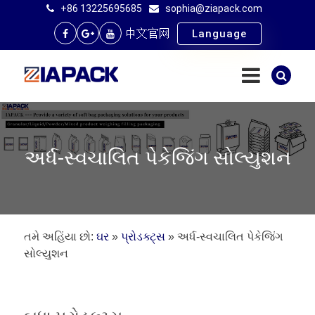
+86 13225695685
sophia@ziapack.com
中文官网
Language
અર્ધ-સ્વચાલિત પેકેજિંગ સોલ્યુશન
તમે અહિંયા છો:
ઘર
»
પ્રોડક્ટ્સ
»
અર્ધ-સ્વચાલિત પેકેજિંગ
સોલ્યુશન