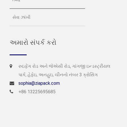
સેવા ઝાંખી
અમારો સંપર્ક કરો
રુઇફેંગ રોડ અને જેએસી રોડ, ગાંગજી ઇન્ડસ્ટ્રીયલ
પાર્ક, હેફેઇ, અનહુઇ, ચીનનો નંબર 3 ક્રોસિંગ
sophia@ziapack.com
+86 13225695685