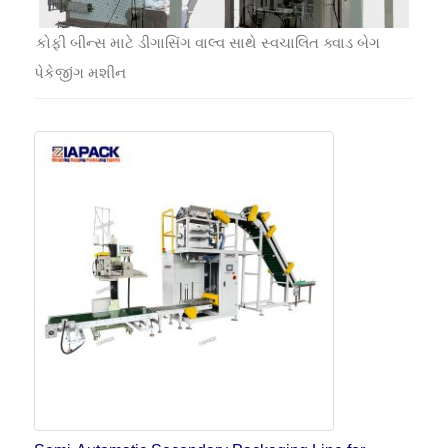
કોફી બીન્સ માટે ડીગાસિંગ વાલ્વ સાથે સ્વચાલિત ક્વાડ બેગ
પેકેજીંગ મશીન