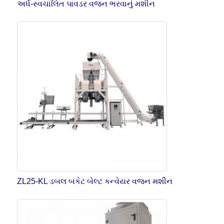
અર્ધ-સ્વચાલિત પાવડર વજન ભરવાનું મશીન
ZL25-KL ડબલ બકેટ બેલ્ટ કન્વેયર વજન મશીન