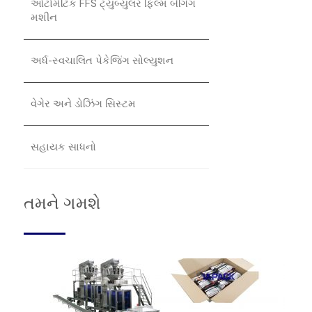
ઓટોમેટિક FFS ટ્યુબ્યુલર ફિલ્મ બેગિંગ
મશીન
અર્ધ-સ્વચાલિત પેકેજિંગ સોલ્યુશન
વેગેર અને ડોઝિંગ સિસ્ટમ
સહાયક સાધનો
તમને ગમશે