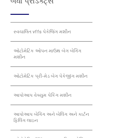
બધા પ્રોડક્ટ્સ
સ્વચાલિત vffs પેકેજિંગ મશીન
ઓટોમેટિક ઓપન માઉથ બેગ બેગિંગ
મશીન
ઓટોમેટિક પ્રી-મેડ બેગ પેકેજીંગ મશીન
આપોઆપ વેક્યુમ પેકિંગ મશીન
આપોઆપ બેગિંગ અને બેલિંગ અને કાર્ટન
ફિલિંગ લાઇન