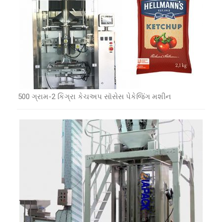
500 ગ્રામ-2 કિગ્રા કેચઅપ સૉસેસ પેકેજિંગ મશીન