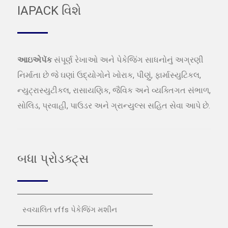
IAPACK વિશે
આઇએપૅક
સંપૂર્ણ રેખાઓ અને પેકેજિંગ સાધનોનું અગ્રણી
નિર્માતા છે જે ઘણાં ઉદ્યોગોને ખોરાક, પીણું, ફાર્માસ્યુટિકલ,
ન્યુટ્રાસ્યુટીકલ, રાસાયણિક, જૈવિક અને વ્યક્તિગત સંભાળ,
સોલિડ, પ્રવાહી, પાઉડર અને ગ્રાન્યુલ્સ સહિત સેવા આપે છે.
બધા પ્રોડક્ટ્સ
સ્વચાલિત vffs પેકેજિંગ મશીન