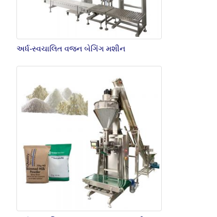
અર્ધ-સ્વચાલિત વજન બેગિંગ મશીન