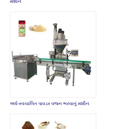
મશીન
અર્ધ-સ્વચાલિત પાવડર વજન ભરવાનું મશીન