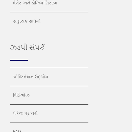
વેગેર અને ડોઝિંગ સિસ્ટમ
સહાયક સાધનો
ઝડપી સંપર્ક
એપ્લિકેશન ઉદ્યોગ
વિડિઓઝ
પેકેજ પ્રકારો
FAQ