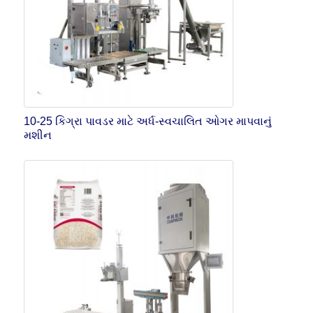
10-25 કિગ્રા પાવડર માટે અર્ધ-સ્વચાલિત ઓગર માપવાનું
મશીન